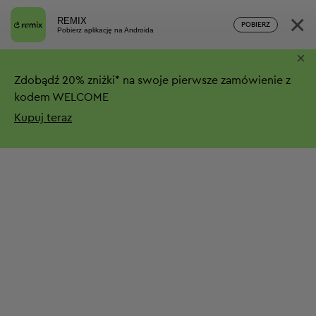
×
REMIX
POBIERZ
Pobierz aplikację na Androida
×
Zdobądź
20%
zniżki*
na swoje pierwsze zamówienie z
kodem WELCOME
Kupuj teraz