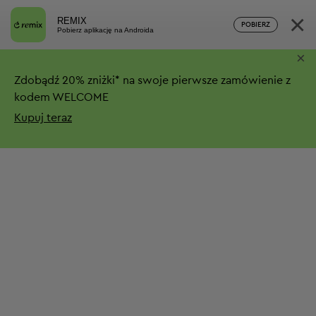
×
REMIX
POBIERZ
Pobierz aplikację na Androida
×
Zdobądź
20%
zniżki*
na swoje pierwsze zamówienie z
kodem WELCOME
Kupuj teraz