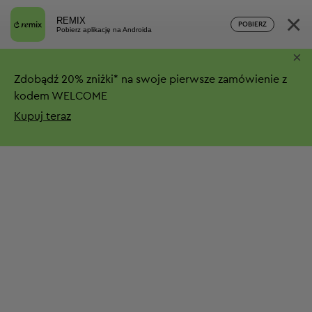
×
REMIX
POBIERZ
Pobierz aplikację na Androida
×
Zdobądź
20%
zniżki*
na swoje pierwsze zamówienie z
kodem WELCOME
Kupuj teraz