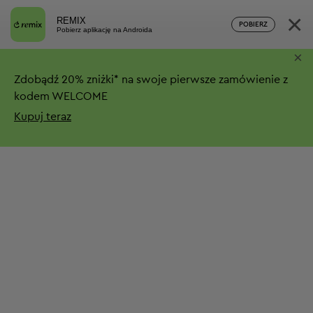
×
REMIX
POBIERZ
Pobierz aplikację na Androida
×
Zdobądź
20%
zniżki*
na swoje pierwsze zamówienie z
kodem WELCOME
Kupuj teraz