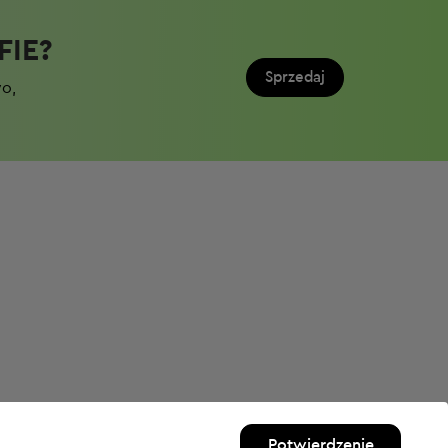
IE?​
Sprzedaj
wo,
Potwierdzenie