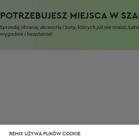
POTRZEBUJESZ MIEJSCA W SZAF
Sprzedaj ubrania, akcesoria i buty, których już nie nosisz. Łat
wygodnie i bezpłatnie!
REMIX UŻYWA PLIKÓW COOKIE