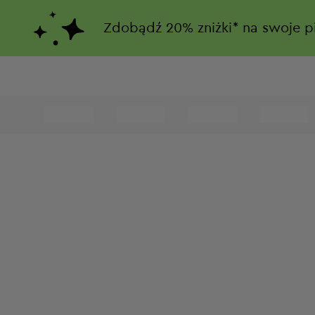
Zdobądź
20%
zniżki*
na swoje p