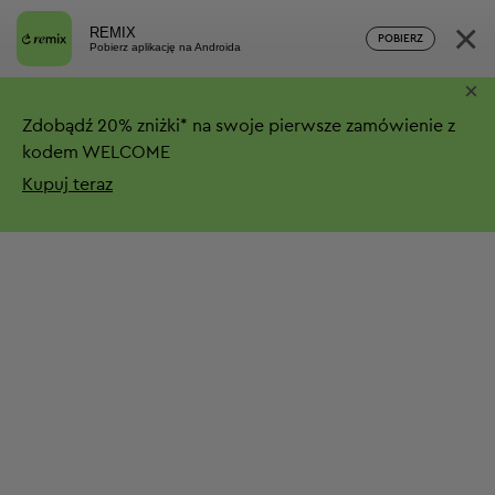
×
REMIX
POBIERZ
Pobierz aplikację na Androida
×
Zdobądź
20%
zniżki*
na swoje pierwsze zamówienie z
kodem WELCOME
Kupuj teraz