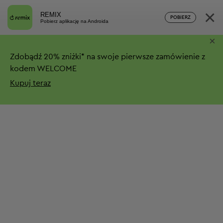
×
REMIX
POBIERZ
Pobierz aplikację na Androida
×
Zdobądź
20%
zniżki*
na swoje pierwsze zamówienie z
kodem WELCOME
Kupuj teraz