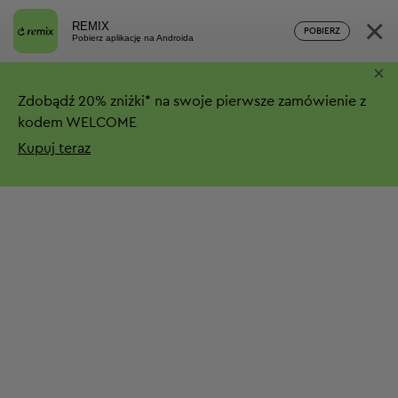
×
REMIX
POBIERZ
Pobierz aplikację na Androida
×
Zdobądź
20%
zniżki*
na swoje pierwsze zamówienie z
kodem WELCOME
Kupuj teraz