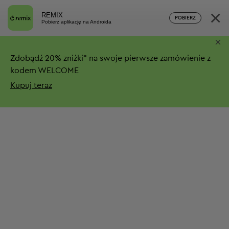
×
REMIX
POBIERZ
Pobierz aplikację na Androida
×
Zdobądź
20%
zniżki*
na swoje pierwsze zamówienie z
kodem WELCOME
Kupuj teraz