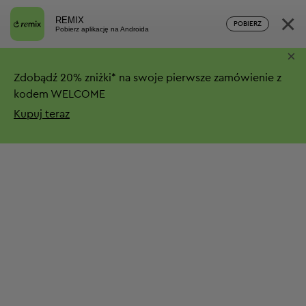
×
REMIX
POBIERZ
Pobierz aplikację na Androida
×
Zdobądź
20%
zniżki*
na swoje pierwsze zamówienie z
kodem WELCOME
Kupuj teraz