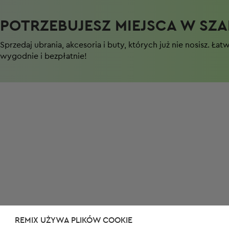
POTRZEBUJESZ MIEJSCA W SZAF
Sprzedaj ubrania, akcesoria i buty, których już nie nosisz. Łat
wygodnie i bezpłatnie!
REMIX UŻYWA PLIKÓW COOKIE