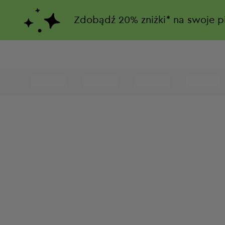
Zdobądź
20%
zniżki*
na swoje p