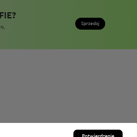
IE?​
Sprzedaj
wo,
Potwierdzenie