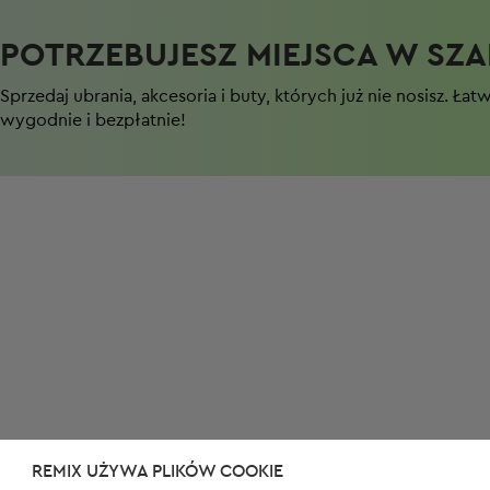
POTRZEBUJESZ MIEJSCA W SZAF
Sprzedaj ubrania, akcesoria i buty, których już nie nosisz. Łat
wygodnie i bezpłatnie!
REMIX UŻYWA PLIKÓW COOKIE