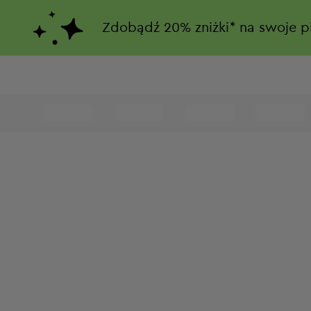
Zdobądź
20%
zniżki*
na swoje p