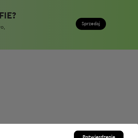
IE?​
Sprzedaj
wo,
Potwierdzenie