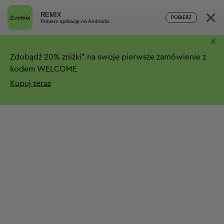
×
REMIX
POBIERZ
Pobierz aplikację na Androida
×
Zdobądź
20%
zniżki*
na swoje pierwsze zamówienie z
kodem WELCOME
Kupuj teraz