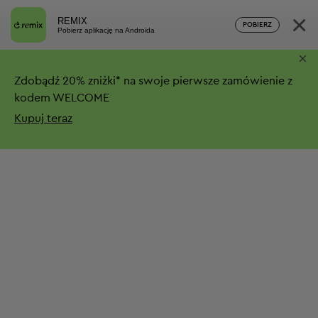
×
REMIX
POBIERZ
Pobierz aplikację na Androida
×
Zdobądź
20%
zniżki*
na swoje pierwsze zamówienie z
kodem WELCOME
Kupuj teraz