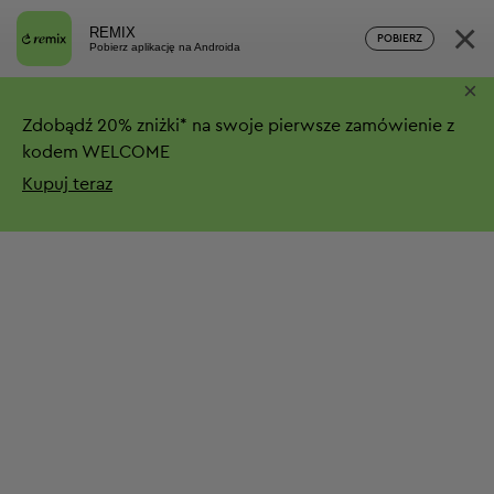
×
REMIX
POBIERZ
Pobierz aplikację na Androida
×
Zdobądź
20%
zniżki*
na swoje pierwsze zamówienie z
kodem WELCOME
Kupuj teraz