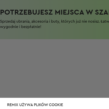
POTRZEBUJESZ MIEJSCA W SZAF
Sprzedaj ubrania, akcesoria i buty, których już nie nosisz. Łat
wygodnie i bezpłatnie!
REMIX UŻYWA PLIKÓW COOKIE