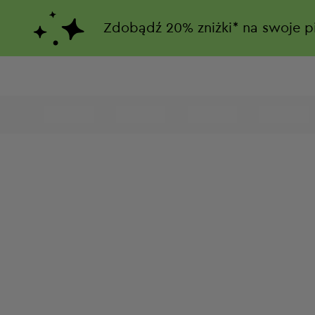
Zdobądź
20%
zniżki*
na swoje p