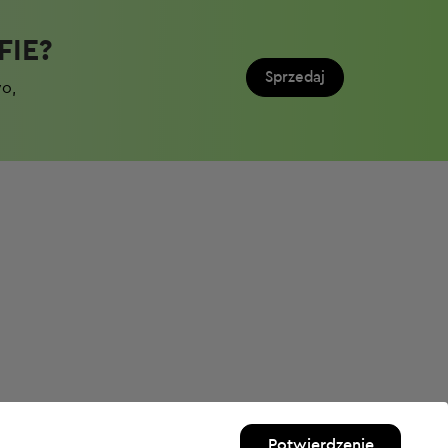
IE?​
Sprzedaj
wo,
Potwierdzenie