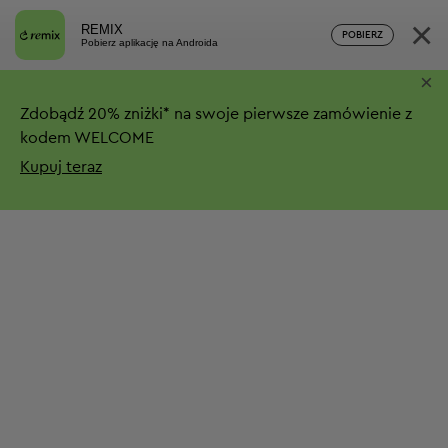
×
REMIX
POBIERZ
Pobierz aplikację na Androida
×
Zdobądź
20%
zniżki*
na swoje pierwsze zamówienie z
kodem WELCOME
Kupuj teraz