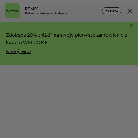
×
REMIX
POBIERZ
Pobierz aplikację na Androida
×
Zdobądź
20%
zniżki*
na swoje pierwsze zamówienie z
kodem WELCOME
Kupuj teraz