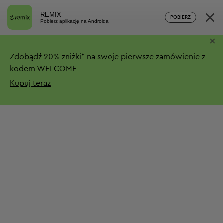
×
REMIX
POBIERZ
Pobierz aplikację na Androida
×
Zdobądź
20%
zniżki*
na swoje pierwsze zamówienie z
kodem WELCOME
Kupuj teraz