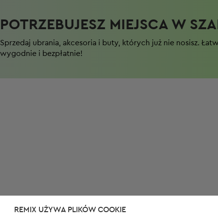
POTRZEBUJESZ MIEJSCA W SZAF
Sprzedaj ubrania, akcesoria i buty, których już nie nosisz. Łat
wygodnie i bezpłatnie!
REMIX UŻYWA PLIKÓW COOKIE