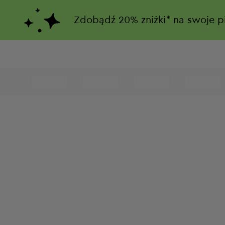
Zdobądź
20%
zniżki*
na swoje p