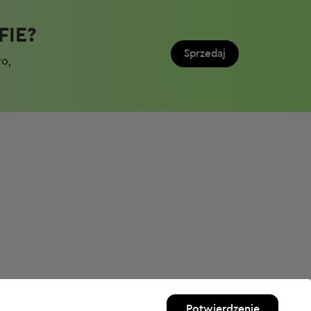
IE?​
Sprzedaj
wo,
Potwierdzenie