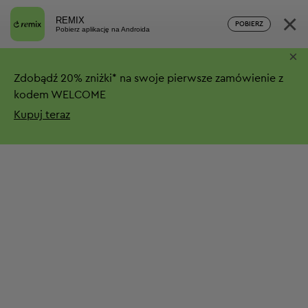
×
REMIX
POBIERZ
Pobierz aplikację na Androida
×
Zdobądź
20%
zniżki*
na swoje pierwsze zamówienie z
kodem WELCOME
Kupuj teraz