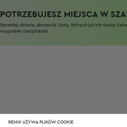
POTRZEBUJESZ MIEJSCA W SZAF
Sprzedaj ubrania, akcesoria i buty, których już nie nosisz. Łat
wygodnie i bezpłatnie!
REMIX UŻYWA PLIKÓW COOKIE