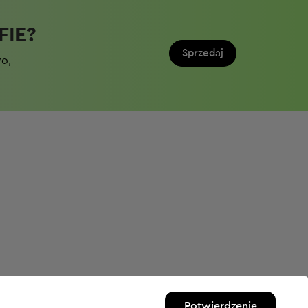
IE?​
Sprzedaj
wo,
Potwierdzenie