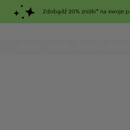
Zdobądź
20%
zniżki*
na swoje p