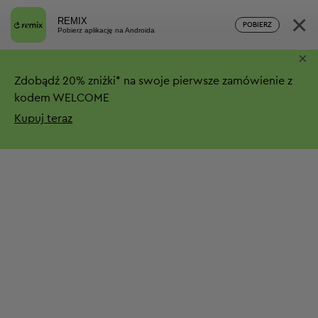
×
REMIX
POBIERZ
Pobierz aplikację na Androida
×
Zdobądź
20%
zniżki*
na swoje pierwsze zamówienie z
kodem WELCOME
Kupuj teraz