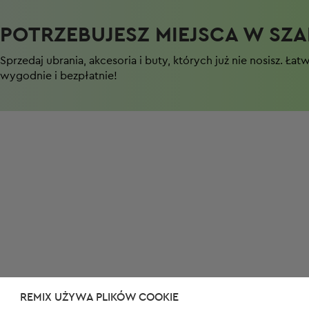
POTRZEBUJESZ MIEJSCA W SZAF
Sprzedaj ubrania, akcesoria i buty, których już nie nosisz. Łat
wygodnie i bezpłatnie!
REMIX UŻYWA PLIKÓW COOKIE