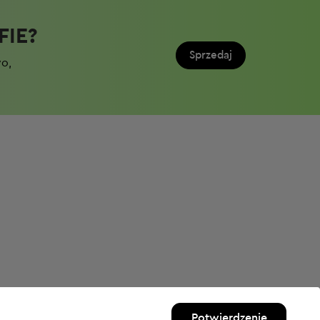
IE?​
Sprzedaj
wo,
Potwierdzenie