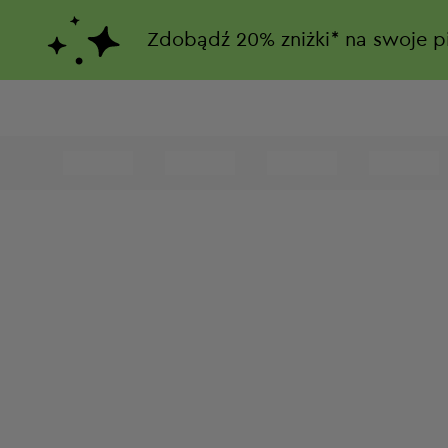
Zdobądź
20%
zniżki*
na swoje p