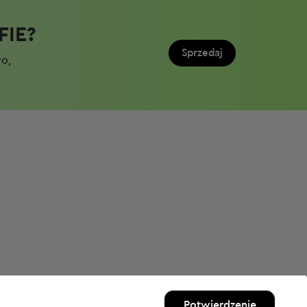
IE?​
Sprzedaj
wo,
Potwierdzenie