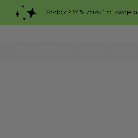
Zdobądź
20%
zniżki*
na swoje p