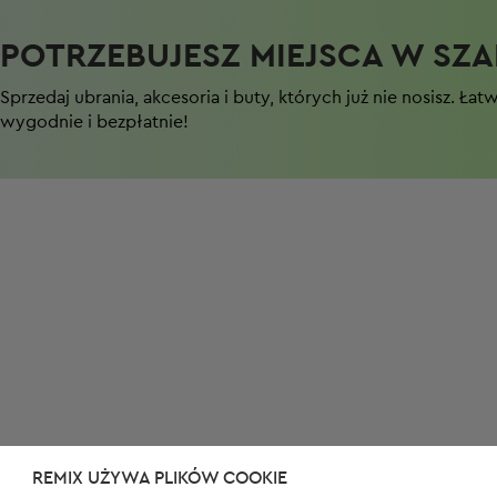
POTRZEBUJESZ MIEJSCA W SZAF
Sprzedaj ubrania, akcesoria i buty, których już nie nosisz. Łat
wygodnie i bezpłatnie!
REMIX UŻYWA PLIKÓW COOKIE