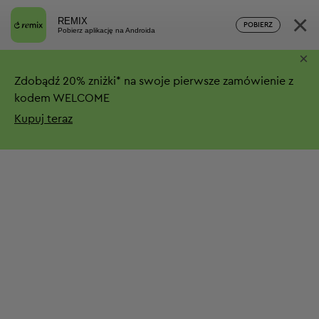
×
REMIX
POBIERZ
Pobierz aplikację na Androida
×
Zdobądź
20%
zniżki*
na swoje pierwsze zamówienie z
kodem WELCOME
Kupuj teraz