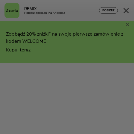
×
REMIX
POBIERZ
Pobierz aplikację na Androida
×
Zdobądź
20%
zniżki*
na swoje pierwsze zamówienie z
kodem WELCOME
Kupuj teraz