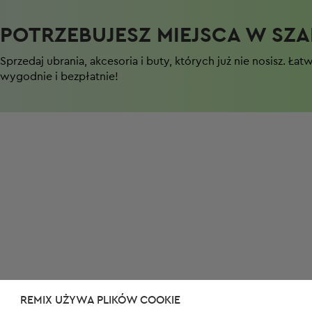
POTRZEBUJESZ MIEJSCA W SZAF
Sprzedaj ubrania, akcesoria i buty, których już nie nosisz. Łat
wygodnie i bezpłatnie!
REMIX UŻYWA PLIKÓW COOKIE