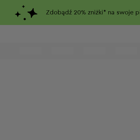
Zdobądź
20%
zniżki*
na swoje p