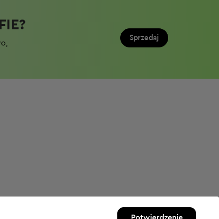
IE?​
Sprzedaj
wo,
Potwierdzenie