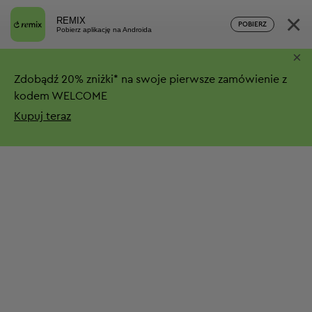
×
REMIX
POBIERZ
Pobierz aplikację na Androida
×
Zdobądź
20%
zniżki*
na swoje pierwsze zamówienie z
kodem WELCOME
Kupuj teraz