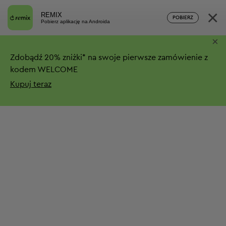
×
REMIX
POBIERZ
Pobierz aplikację na Androida
×
Zdobądź
20%
zniżki*
na swoje pierwsze zamówienie z
kodem WELCOME
Kupuj teraz