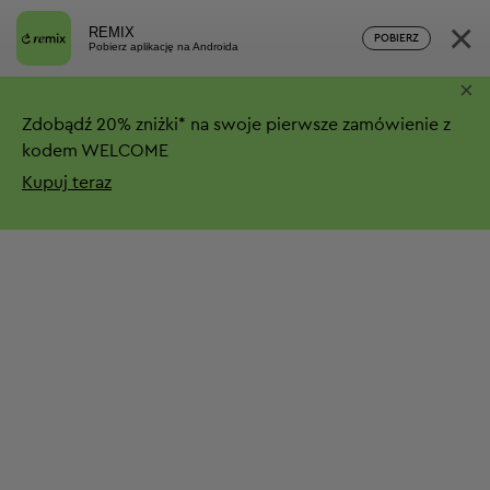
×
REMIX
POBIERZ
Pobierz aplikację na Androida
×
Zdobądź
20%
zniżki*
na swoje pierwsze zamówienie z
kodem WELCOME
Kupuj teraz