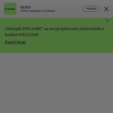
×
REMIX
POBIERZ
Pobierz aplikację na Androida
×
Zdobądź
20%
zniżki*
na swoje pierwsze zamówienie z
kodem WELCOME
Kupuj teraz