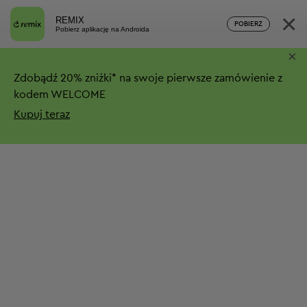
×
REMIX
POBIERZ
Pobierz aplikację na Androida
×
Zdobądź
20%
zniżki*
na swoje pierwsze zamówienie z
kodem WELCOME
Kupuj teraz