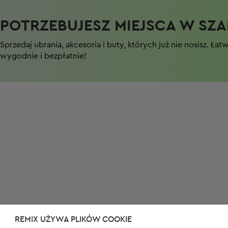
POTRZEBUJESZ MIEJSCA W SZAF
Sprzedaj ubrania, akcesoria i buty, których już nie nosisz. Łat
wygodnie i bezpłatnie!
REMIX UŻYWA PLIKÓW COOKIE