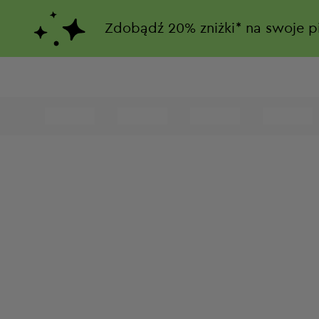
Zdobądź
20%
zniżki*
na swoje p