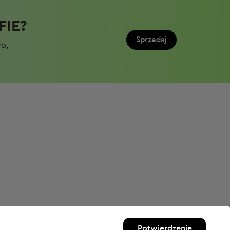
IE?​
Sprzedaj
wo,
Potwierdzenie