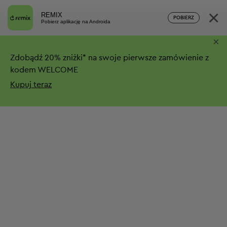
×
REMIX
POBIERZ
Pobierz aplikację na Androida
×
Zdobądź
20%
zniżki*
na swoje pierwsze zamówienie z
kodem WELCOME
Kupuj teraz