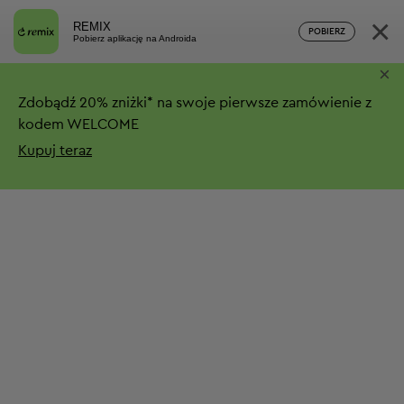
×
REMIX
POBIERZ
Pobierz aplikację na Androida
×
Zdobądź
20%
zniżki*
na swoje pierwsze zamówienie z
kodem WELCOME
Kupuj teraz