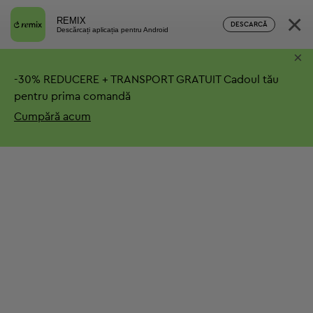
×
REMIX
DESCARCĂ
Descărcați aplicația pentru Android
×
-
30%
REDUCERE + TRANSPORT GRATUIT
Cadoul tău
pentru prima comandă
Cumpără acum