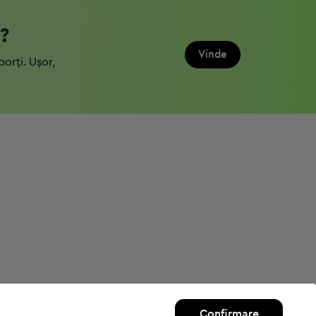
?
Vinde
porți. Ușor,
Confirmare