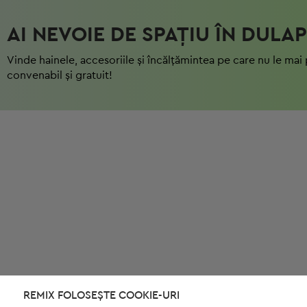
AI NEVOIE DE SPAȚIU ÎN DULAP
Vinde hainele, accesoriile și încălțămintea pe care nu le mai 
convenabil și gratuit!
REMIX FOLOSEȘTE COOKIE-URI