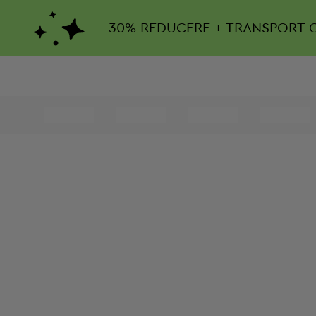
-
30%
REDUCERE + TRANSPORT 