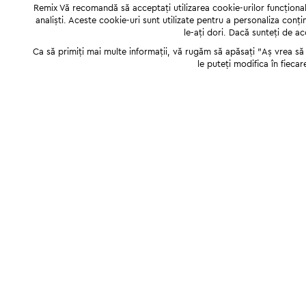
Remix Vă recomandă să acceptați utilizarea cookie-urilor funcționale,
analiști. Aceste cookie-uri sunt utilizate pentru a personaliza conți
le-ați dori. Dacă sunteți de a
Ca să primiți mai multe informații, vă rugăm să apăsați "Аș vrea să p
le puteți modifica în fiecar