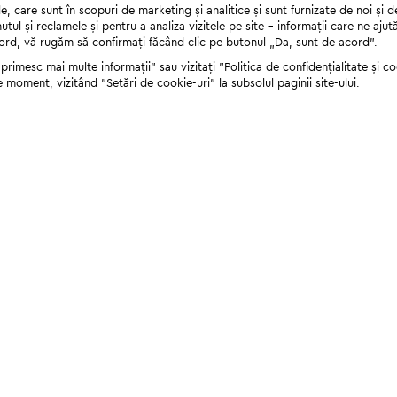
 care sunt în scopuri de marketing și analitice și sunt furnizate de noi și d
nutul și reclamele și pentru a analiza vizitele pe site - informații care ne a
cord, vă rugăm să confirmați făcând clic pe butonul „Da, sunt de acord”.
rimesc mai multe informații" sau vizitați "Politica de confidențialitate și coo
e moment, vizitând "Setări de cookie-uri" la subsolul paginii site-ului.