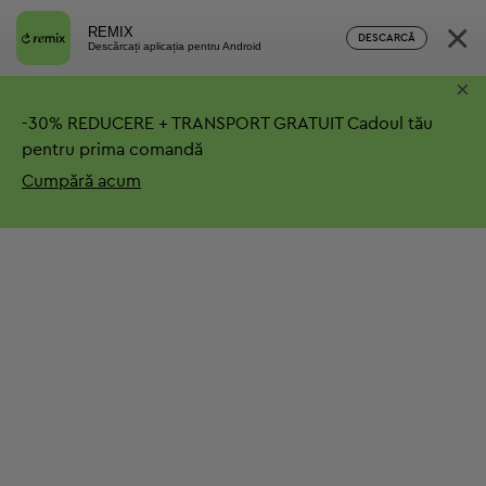
×
REMIX
DESCARCĂ
Descărcați aplicația pentru Android
×
-
30%
REDUCERE + TRANSPORT GRATUIT
Cadoul tău
pentru prima comandă
Cumpără acum