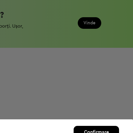
?
Vinde
porți. Ușor,
Confirmare