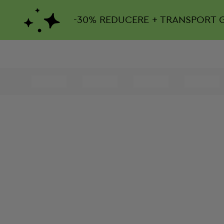
-
30%
REDUCERE + TRANSPORT 