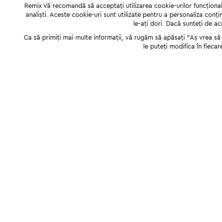
Remix Vă recomandă să acceptați utilizarea cookie-urilor funcționale,
analiști. Aceste cookie-uri sunt utilizate pentru a personaliza conți
le-ați dori. Dacă sunteți de a
Ca să primiți mai multe informații, vă rugăm să apăsați "Аș vrea să p
le puteți modifica în fiecar