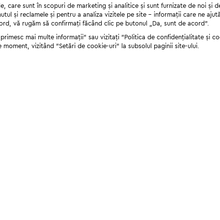
 care sunt în scopuri de marketing și analitice și sunt furnizate de noi și d
nutul și reclamele și pentru a analiza vizitele pe site - informații care ne a
cord, vă rugăm să confirmați făcând clic pe butonul „Da, sunt de acord”.
rimesc mai multe informații" sau vizitați "Politica de confidențialitate și coo
e moment, vizitând "Setări de cookie-uri" la subsolul paginii site-ului.