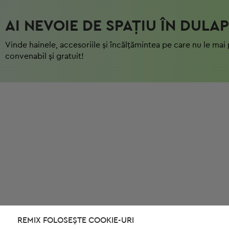
AI NEVOIE DE SPAȚIU ÎN DULAP
Vinde hainele, accesoriile și încălțămintea pe care nu le mai 
convenabil și gratuit!
REMIX FOLOSEȘTE COOKIE-URI