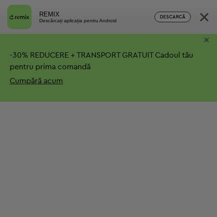
×
REMIX
DESCARCĂ
Descărcați aplicația pentru Android
×
-
30%
REDUCERE + TRANSPORT GRATUIT
Cadoul tău
pentru prima comandă
Cumpără acum