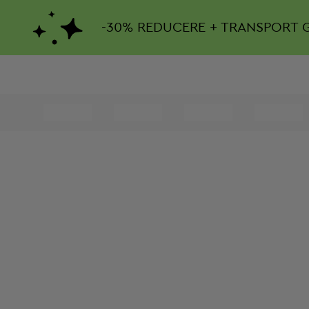
-
30%
REDUCERE + TRANSPORT 