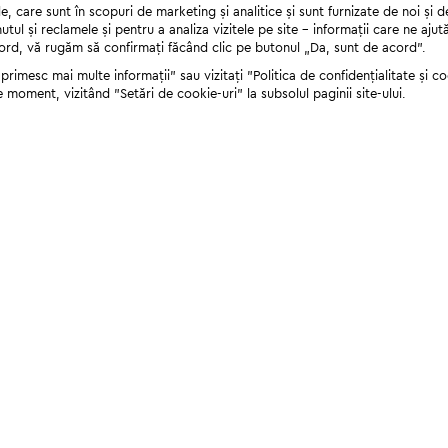
 care sunt în scopuri de marketing și analitice și sunt furnizate de noi și d
nutul și reclamele și pentru a analiza vizitele pe site - informații care ne a
cord, vă rugăm să confirmați făcând clic pe butonul „Da, sunt de acord”.
rimesc mai multe informații" sau vizitați "Politica de confidențialitate și coo
e moment, vizitând "Setări de cookie-uri" la subsolul paginii site-ului.