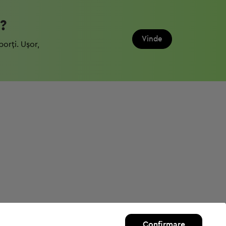
?
Vinde
porți. Ușor,
Confirmare