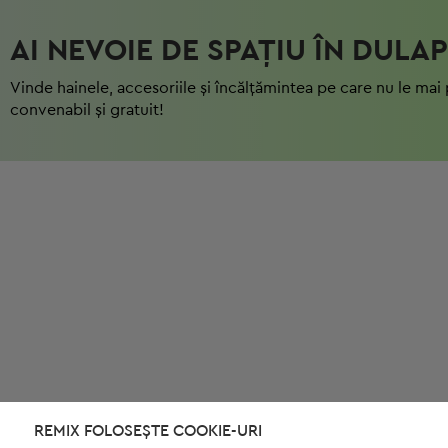
AI NEVOIE DE SPAȚIU ÎN DULAP
Vinde hainele, accesoriile și încălțămintea pe care nu le mai 
convenabil și gratuit!
REMIX FOLOSEȘTE COOKIE-URI