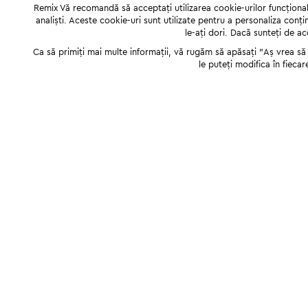
Remix Vă recomandă să acceptați utilizarea cookie-urilor funcționale,
analiști. Aceste cookie-uri sunt utilizate pentru a personaliza conți
le-ați dori. Dacă sunteți de a
Ca să primiți mai multe informații, vă rugăm să apăsați "Аș vrea să p
le puteți modifica în fiecar