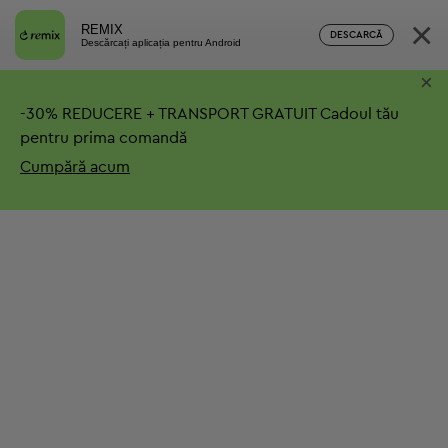
×
REMIX
DESCARCĂ
Descărcați aplicația pentru Android
×
-
30%
REDUCERE + TRANSPORT GRATUIT
Cadoul tău
pentru prima comandă
Cumpără acum