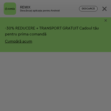
×
REMIX
DESCARCĂ
Descărcați aplicația pentru Android
×
-
30%
REDUCERE + TRANSPORT GRATUIT
Cadoul tău
pentru prima comandă
Cumpără acum