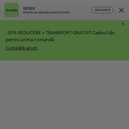
×
REMIX
DESCARCĂ
Descărcați aplicația pentru Android
×
-
30%
REDUCERE + TRANSPORT GRATUIT
Cadoul tău
pentru prima comandă
Cumpără acum