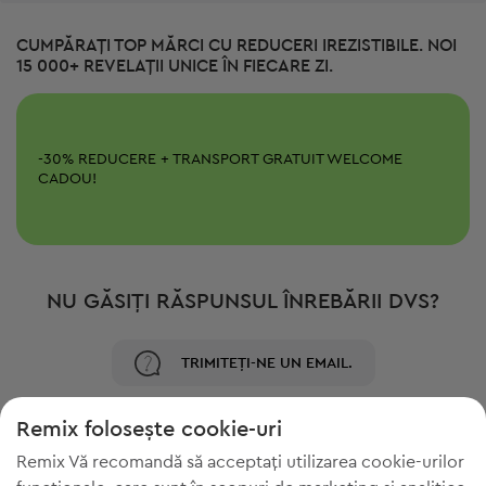
CUMPĂRAȚI TOP MĂRCI CU REDUCERI IREZISTIBILE. NOI
15 000+ REVELAȚII UNICE ÎN FIECARE ZI.
-
30%
REDUCERE + TRANSPORT GRATUIT
WELCOME
CADOU!
NU GĂSIȚI RĂSPUNSUL ÎNREBĂRII DVS?
TRIMITEȚI-NE UN EMAIL.
Remix folosește cookie-uri
Remix Vă recomandă să acceptați utilizarea cookie-urilor