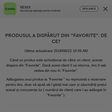
×
REMIX
DESCARCĂ
Descărcați aplicația pentru Android
PRODUSUL A DISPĂRUT DIN ”FAVORITE”. DE
CE?
Ultima actualizare 2018/08/22 10:05 AM
Când un produs este achiziționat de către un client, acesta
dispare din ”Favorite”. Dacă acest client îl va returna, dvs îl veți
vedea din nou în ”Favorite".
Adăugarea unui produs la "Favorite " nu reprezintă o rezervare
pentru dvs, doar vă ajută să-l găsiți mai ușor și săurmăriți prețul
actual și concurența lui ( numărul de clienți care l-au adăugat în
”Favorite” ).