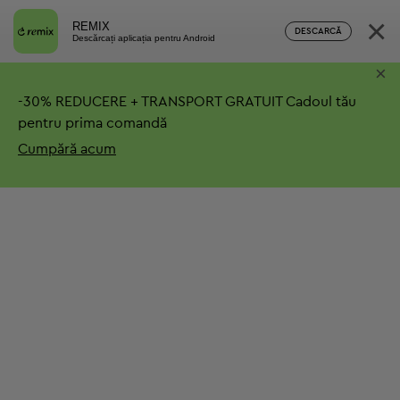
×
REMIX
DESCARCĂ
Descărcați aplicația pentru Android
×
-
30%
REDUCERE + TRANSPORT GRATUIT
Cadoul tău
pentru prima comandă
Cumpără acum