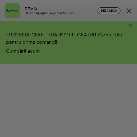
×
REMIX
DESCARCĂ
Descărcați aplicația pentru Android
×
-
30%
REDUCERE + TRANSPORT GRATUIT
Cadoul tău
pentru prima comandă
Cumpără acum