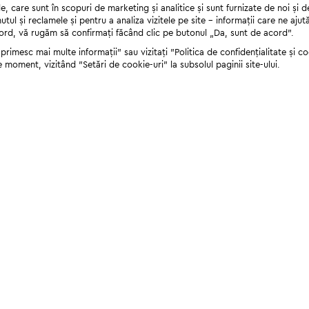
 care sunt în scopuri de marketing și analitice și sunt furnizate de noi și d
nutul și reclamele și pentru a analiza vizitele pe site - informații care ne a
cord, vă rugăm să confirmați făcând clic pe butonul „Da, sunt de acord”.
rimesc mai multe informații" sau vizitați "Politica de confidențialitate și coo
e moment, vizitând "Setări de cookie-uri" la subsolul paginii site-ului.