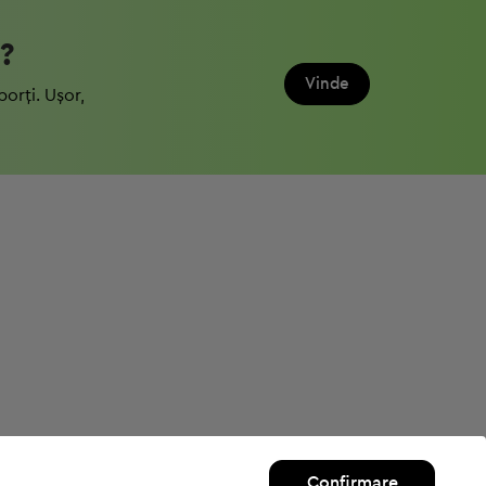
?
Vinde
porți. Ușor,
Confirmare