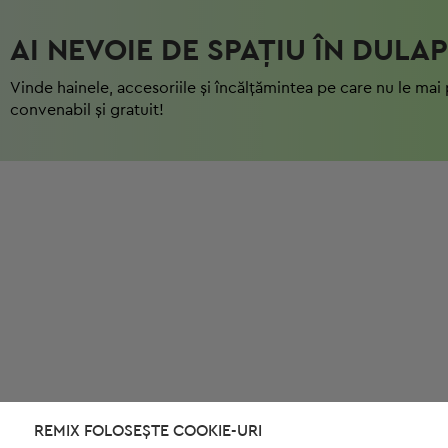
AI NEVOIE DE SPAȚIU ÎN DULAP
Vinde hainele, accesoriile și încălțămintea pe care nu le mai 
convenabil și gratuit!
REMIX FOLOSEȘTE COOKIE-URI