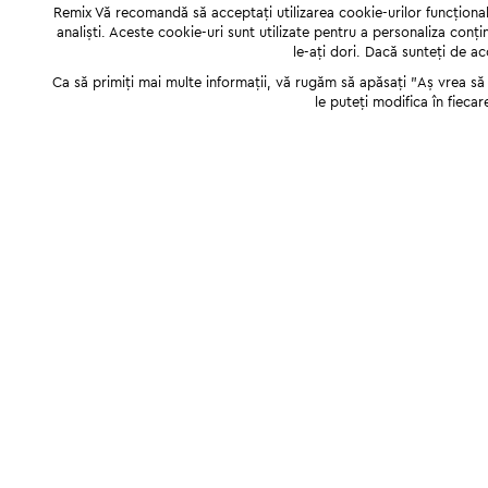
Remix Vă recomandă să acceptați utilizarea cookie-urilor funcționale,
analiști. Aceste cookie-uri sunt utilizate pentru a personaliza conți
le-ați dori. Dacă sunteți de a
Ca să primiți mai multe informații, vă rugăm să apăsați "Аș vrea să p
le puteți modifica în fiecar