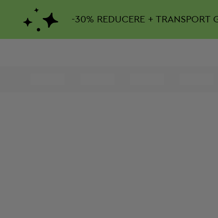
-
30%
REDUCERE + TRANSPORT 