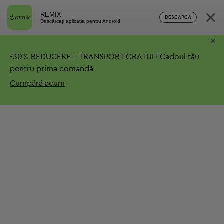
×
REMIX
DESCARCĂ
Descărcați aplicația pentru Android
×
-
30%
REDUCERE + TRANSPORT GRATUIT
Cadoul tău
pentru prima comandă
Cumpără acum